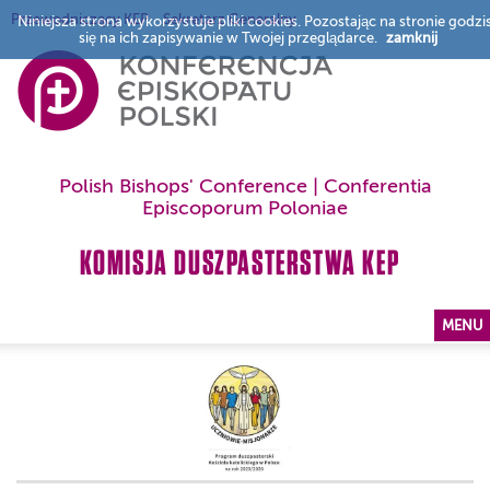
Przewodniczący KEP
Sekretarz Generalny
Niniejsza strona wykorzystuje pliki cookies. Pozostając na stronie godzi
się na ich zapisywanie w Twojej przeglądarce.
zamknij
Polish Bishops' Conference | Conferentia
Episcoporum Poloniae
KOMISJA DUSZPASTERSTWA KEP
MENU